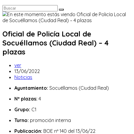
Oficial de Policía Local de
Socuéllamos (Ciudad Real) – 4
plazas
Autor
ver
de
Publicación
13/06/2022
la
de
Categoría
Noticias
entrada:
la
de
Ayuntamiento:
Socuéllamos (Ciudad Real)
entrada:
la
entrada:
Nº plazas:
4
Grupo:
C1
Turno:
promoción interna
Publicación:
BOE nº 140 del 13/06/22