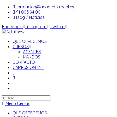
Saltar
formacion@academialocal.es
al
91 005 94 00
contenido
Blog / Noticias
Facebook
Instagram
Twitter
QUÉ OFRECEMOS
CURSOS
AGENTES
MANDOS
CONTACTO
CAMPUS ONLINE
Buscar
en
Menú
Cerrar
esta
QUÉ OFRECEMOS
web