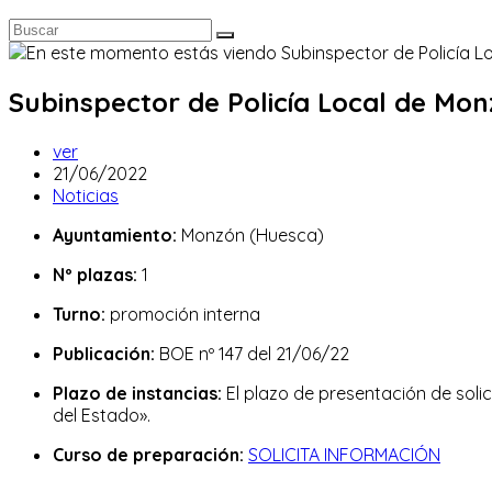
Subinspector de Policía Local de Mon
Autor
ver
de
Publicación
21/06/2022
la
de
Categoría
Noticias
entrada:
la
de
Ayuntamiento:
Monzón (Huesca)
entrada:
la
entrada:
Nº plazas:
1
Turno:
promoción interna
Publicación:
BOE nº 147 del 21/06/22
Plazo de instancias:
El plazo de presentación de solic
del Estado».
Curso de preparación:
SOLICITA INFORMACIÓN