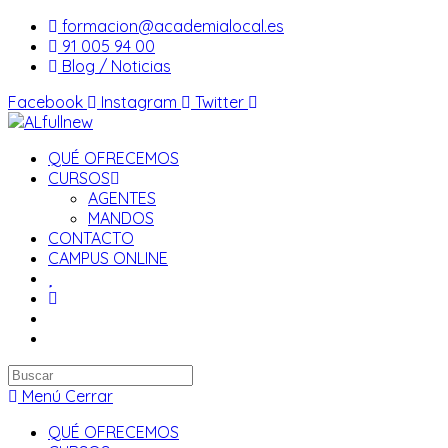
Saltar
formacion@academialocal.es
al
91 005 94 00
contenido
Blog / Noticias
Facebook
Instagram
Twitter
QUÉ OFRECEMOS
CURSOS
AGENTES
MANDOS
CONTACTO
CAMPUS ONLINE
Buscar
en
Menú
Cerrar
esta
QUÉ OFRECEMOS
web