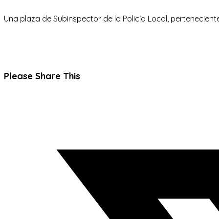
Una plaza de Subinspector de la Policía Local, pertenecient
Compartir
Please Share This
este
Se
contenido
abre
en
una
nueva
ventana