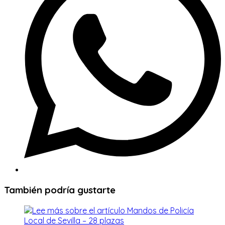
ventana
También podría gustarte