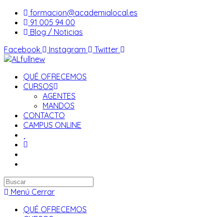
Saltar
formacion@academialocal.es
al
91 005 94 00
contenido
Blog / Noticias
Facebook
Instagram
Twitter
QUÉ OFRECEMOS
CURSOS
AGENTES
MANDOS
CONTACTO
CAMPUS ONLINE
Buscar
en
Menú
Cerrar
esta
QUÉ OFRECEMOS
web