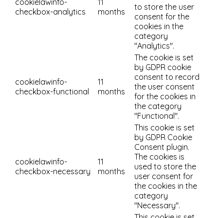
cookielawinfo-
11
to store the user
checkbox-analytics
months
consent for the
cookies in the
category
"Analytics".
The cookie is set
by GDPR cookie
consent to record
cookielawinfo-
11
the user consent
checkbox-functional
months
for the cookies in
the category
"Functional".
This cookie is set
by GDPR Cookie
Consent plugin.
The cookies is
cookielawinfo-
11
used to store the
checkbox-necessary
months
user consent for
the cookies in the
category
"Necessary".
This cookie is set