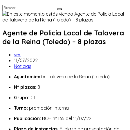
Agente de Policía Local de Talavera
de la Reina (Toledo) – 8 plazas
Autor
ver
de
Publicación
11/07/2022
la
de
Categoría
Noticias
entrada:
la
de
Ayuntamiento:
Talavera de la Reina (Toledo)
entrada:
la
entrada:
Nº plazas:
8
Grupo:
C1
Turno:
promoción interna
Publicación:
BOE nº 165 del 11/07/22
Plazo de instancias:
El plazo de presentación de