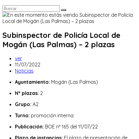
Subinspector de Policía Local de
Mogán (Las Palmas) – 2 plazas
Autor
ver
de
Publicación
11/07/2022
la
de
Categoría
Noticias
entrada:
la
de
Ayuntamiento:
Mogán (Las Palmas)
entrada:
la
entrada:
Nº plazas:
2
Grupo:
A2
Turno:
promoción interna
Publicación:
BOE nº 165 del 11/07/22
Plazo de instancias:
El plazo de presentación de