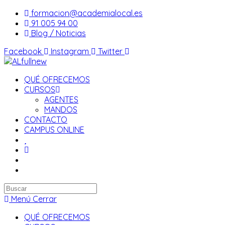
Saltar
formacion@academialocal.es
al
91 005 94 00
contenido
Blog / Noticias
Facebook
Instagram
Twitter
QUÉ OFRECEMOS
CURSOS
AGENTES
MANDOS
CONTACTO
CAMPUS ONLINE
Buscar
en
Menú
Cerrar
esta
QUÉ OFRECEMOS
web