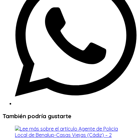
ventana
También podría gustarte