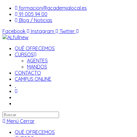
Saltar
formacion@academialocal.es
al
91 005 94 00
contenido
Blog / Noticias
Facebook
Instagram
Twitter
QUÉ OFRECEMOS
CURSOS
AGENTES
MANDOS
CONTACTO
CAMPUS ONLINE
Buscar
en
Menú
Cerrar
esta
QUÉ OFRECEMOS
web