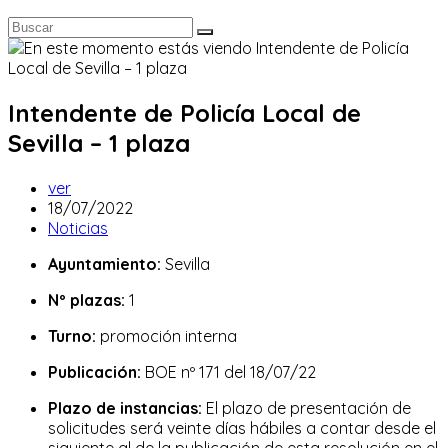
Intendente de Policía Local de
Sevilla – 1 plaza
Autor
ver
de
Publicación
18/07/2022
la
de
Categoría
Noticias
entrada:
la
de
Ayuntamiento:
Sevilla
entrada:
la
entrada:
Nº plazas:
1
Turno:
promoción interna
Publicación:
BOE nº 171 del 18/07/22
Plazo de instancias:
El plazo de presentación de
solicitudes será veinte días hábiles a contar desde el
siguiente al de la publicación de esta resolución en el