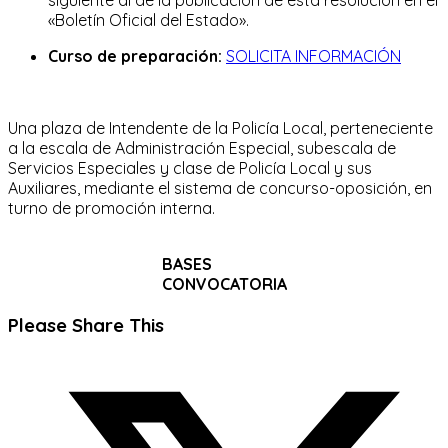
«Boletín Oficial del Estado».
Curso de preparación:
SOLICITA INFORMACIÓN
Una plaza de Intendente de la Policía Local, perteneciente
a la escala de Administración Especial, subescala de
Servicios Especiales y clase de Policía Local y sus
Auxiliares, mediante el sistema de concurso-oposición, en
turno de promoción interna.
BASES
CONVOCATORIA
Compartir
Please Share This
este
Se
contenido
abre
en
una
nueva