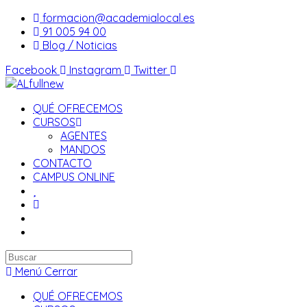
Saltar
formacion@academialocal.es
al
91 005 94 00
contenido
Blog / Noticias
Facebook
Instagram
Twitter
QUÉ OFRECEMOS
CURSOS
AGENTES
MANDOS
CONTACTO
CAMPUS ONLINE
Buscar
en
Menú
Cerrar
esta
QUÉ OFRECEMOS
web