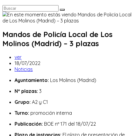
Mandos de Policía Local de Los
Molinos (Madrid) – 3 plazas
Autor
ver
de
Publicación
18/07/2022
la
de
Categoría
Noticias
entrada:
la
de
Ayuntamiento:
Los Molinos (Madrid)
entrada:
la
entrada:
Nº plazas:
3
Grupo:
A2 y C1
Turno:
promoción interna
Publicación:
BOE nº 171 del 18/07/22
Plazo de instancias:
El plazo de presentación de