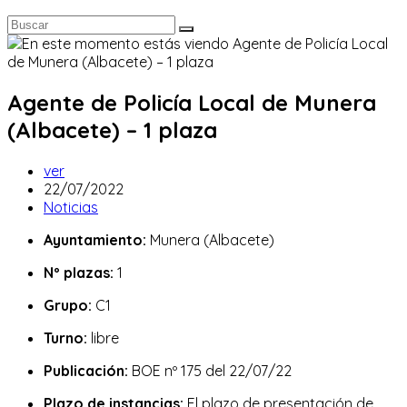
Agente de Policía Local de Munera
(Albacete) – 1 plaza
Autor
ver
de
Publicación
22/07/2022
la
de
Categoría
Noticias
entrada:
la
de
Ayuntamiento:
Munera (Albacete)
entrada:
la
entrada:
Nº plazas:
1
Grupo:
C1
Turno:
libre
Publicación:
BOE nº 175 del 22/07/22
Plazo de instancias:
El plazo de presentación de