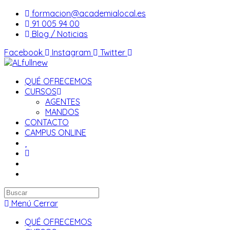
Saltar
formacion@academialocal.es
al
91 005 94 00
contenido
Blog / Noticias
Facebook
Instagram
Twitter
QUÉ OFRECEMOS
CURSOS
AGENTES
MANDOS
CONTACTO
CAMPUS ONLINE
Buscar
en
Menú
Cerrar
esta
QUÉ OFRECEMOS
web