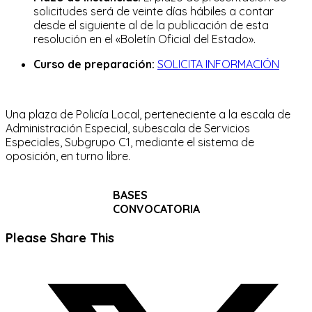
solicitudes será de veinte días hábiles a contar
desde el siguiente al de la publicación de esta
resolución en el «Boletín Oficial del Estado».
Curso de preparación:
SOLICITA INFORMACIÓN
Una plaza de Policía Local, perteneciente a la escala de
Administración Especial, subescala de Servicios
Especiales, Subgrupo C1, mediante el sistema de
oposición, en turno libre.
BASES
CONVOCATORIA
Compartir
Please Share This
este
Se
contenido
abre
en
una