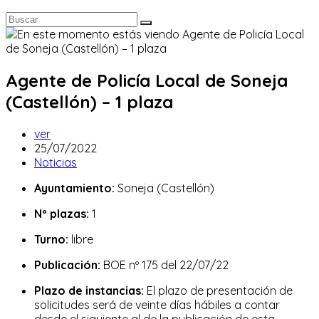
Agente de Policía Local de Soneja
(Castellón) – 1 plaza
Autor
ver
de
Publicación
25/07/2022
la
de
Categoría
Noticias
entrada:
la
de
Ayuntamiento:
Soneja (Castellón)
entrada:
la
entrada:
Nº plazas:
1
Turno:
libre
Publicación:
BOE nº 175 del 22/07/22
Plazo de instancias:
El plazo de presentación de
solicitudes será de veinte días hábiles a contar
desde el siguiente al de la publicación de esta