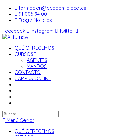
Saltar
formacion@academialocal.es
al
91 005 94 00
contenido
Blog / Noticias
Facebook
Instagram
Twitter
QUÉ OFRECEMOS
CURSOS
AGENTES
MANDOS
CONTACTO
CAMPUS ONLINE
Buscar
en
Menú
Cerrar
esta
QUÉ OFRECEMOS
web