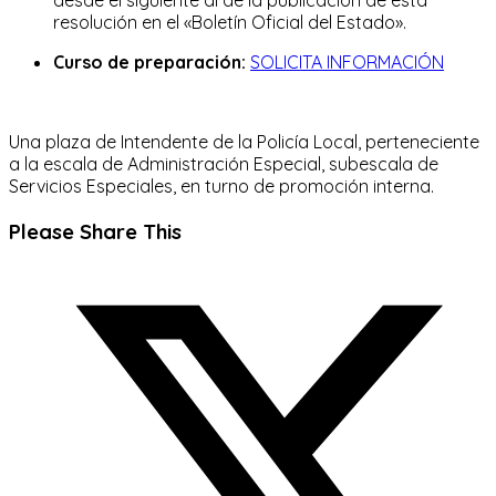
resolución en el «Boletín Oficial del Estado».
Curso
de preparación:
SOLICITA INFORMACIÓN
Una plaza de Intendente de la Policía Local, perteneciente
a la escala de Administración Especial, subescala de
Servicios Especiales, en turno de promoción interna.
Compartir
Please Share This
este
Se
contenido
abre
en
una
nueva
ventana