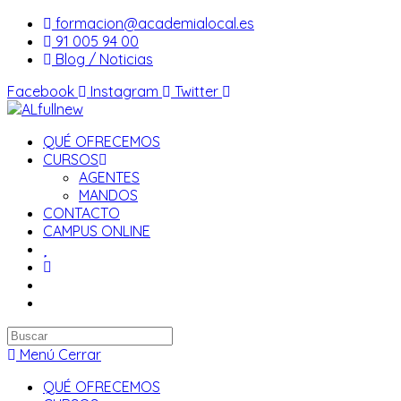
Saltar
formacion@academialocal.es
al
91 005 94 00
contenido
Blog / Noticias
Facebook
Instagram
Twitter
QUÉ OFRECEMOS
CURSOS
AGENTES
MANDOS
CONTACTO
CAMPUS ONLINE
Buscar
en
Menú
Cerrar
esta
QUÉ OFRECEMOS
web