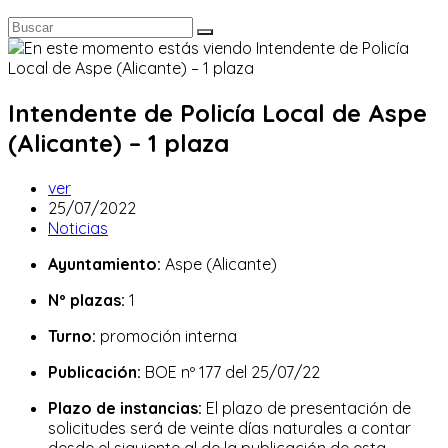
Intendente de Policía Local de Aspe
(Alicante) – 1 plaza
Autor
ver
de
Publicación
25/07/2022
la
de
Categoría
Noticias
entrada:
la
de
Ayuntamiento:
Aspe (Alicante)
entrada:
la
entrada:
Nº plazas:
1
Turno:
promoción interna
Publicación:
BOE nº 177 del 25/07/22
Plazo de instancias:
El plazo de presentación de
solicitudes será de veinte días naturales a contar
desde el siguiente al de la publicación de esta