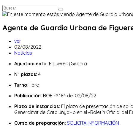
Agente de Guardia Urbana de Figueres
Autor
ver
de
Publicación
02/08/2022
la
de
Categoría
Noticias
entrada:
la
de
Ayuntamiento:
Figueres (Girona)
entrada:
la
entrada:
Nº plazas:
4
Turno:
libre
Publicación:
BOE nº 184 del 02/08/22
Plazo de instancias:
El plazo de presentación de solici
Generalitat de Catalunya» o en el «Boletín Oficial del E
Curso de preparación:
SOLICITA INFORMACIÓN