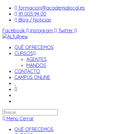
Saltar
formacion@academialocal.es
al
91 005 94 00
contenido
Blog / Noticias
Facebook
Instagram
Twitter
QUÉ OFRECEMOS
CURSOS
AGENTES
MANDOS
CONTACTO
CAMPUS ONLINE
Buscar
en
Menú
Cerrar
esta
QUÉ OFRECEMOS
web