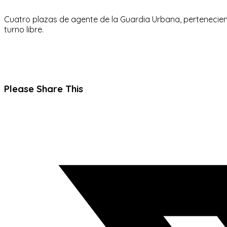
Cuatro plazas de agente de la Guardia Urbana, pertenecient
turno libre.
Compartir
Please Share This
este
Se
contenido
abre
en
una
nueva
ventana