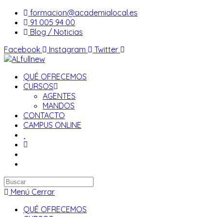
Saltar
formacion@academialocal.es
al
91 005 94 00
contenido
Blog / Noticias
Facebook
Instagram
Twitter
QUÉ OFRECEMOS
CURSOS
AGENTES
MANDOS
CONTACTO
CAMPUS ONLINE
Buscar
en
Menú
Cerrar
esta
QUÉ OFRECEMOS
web