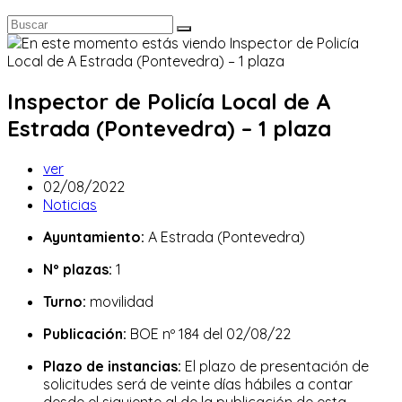
Inspector de Policía Local de A
Estrada (Pontevedra) – 1 plaza
Autor
ver
de
Publicación
02/08/2022
la
de
Categoría
Noticias
entrada:
la
de
Ayuntamiento:
A Estrada (Pontevedra)
entrada:
la
entrada:
Nº plazas:
1
Turno:
movilidad
Publicación:
BOE nº 184 del 02/08/22
Plazo de instancias:
El plazo de presentación de
solicitudes será de veinte días hábiles a contar
desde el siguiente al de la publicación de esta