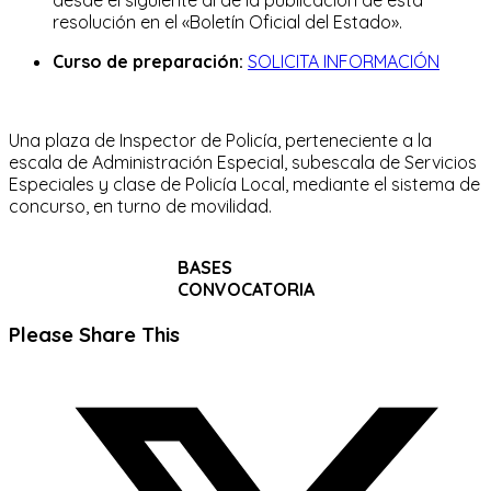
resolución en el «Boletín Oficial del Estado».
Curso de preparación:
SOLICITA INFORMACIÓN
Una plaza de Inspector de Policía, perteneciente a la
escala de Administración Especial, subescala de Servicios
Especiales y clase de Policía Local, mediante el sistema de
concurso, en turno de movilidad.
BASES
CONVOCATORIA
Compartir
Please Share This
este
Se
contenido
abre
en
una
nueva
ventana