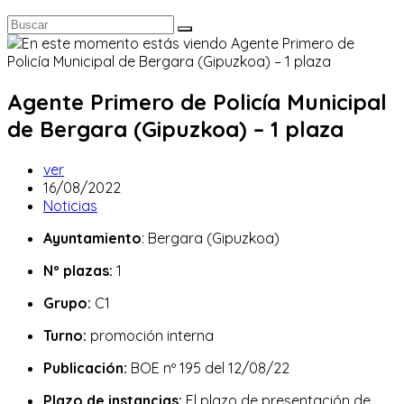
Agente Primero de Policía Municipal
de Bergara (Gipuzkoa) – 1 plaza
Autor
ver
de
Publicación
16/08/2022
la
de
Categoría
Noticias
entrada:
la
de
Ayuntamiento
: Bergara (Gipuzkoa)
entrada:
la
entrada:
Nº plazas:
1
Grupo:
C1
Turno:
promoción interna
Publicación:
BOE nº 195 del 12/08/22
Plazo de instancias:
El plazo de presentación de