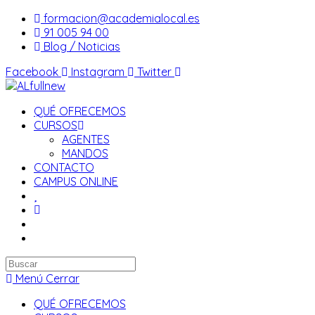
Saltar
formacion@academialocal.es
al
91 005 94 00
contenido
Blog / Noticias
Facebook
Instagram
Twitter
QUÉ OFRECEMOS
CURSOS
AGENTES
MANDOS
CONTACTO
CAMPUS ONLINE
Buscar
en
Menú
Cerrar
esta
QUÉ OFRECEMOS
web