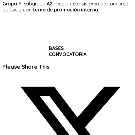
Grupo
A, Subgrupo
A2
, mediante el sistema de concurso-
oposición, en
turno
de
promoción interna
.
BASES
CONVOCATORIA
Compartir
Please Share This
este
Se
contenido
abre
en
una
nueva
ventana