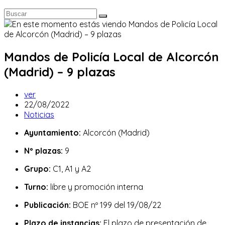
Mandos de Policía Local de Alcorcón
(Madrid) – 9 plazas
Autor
ver
de
Publicación
22/08/2022
la
de
Categoría
Noticias
entrada:
la
de
Ayuntamiento:
Alcorcón (Madrid)
entrada:
la
entrada:
Nº plazas:
9
Grupo:
C1, A1 y A2
Turno:
libre y promoción interna
Publicación:
BOE nº 199 del 19/08/22
Plazo de instancias:
El plazo de presentación de