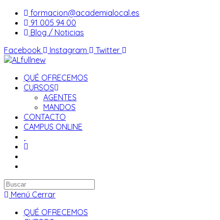
Saltar
formacion@academialocal.es
al
91 005 94 00
contenido
Blog / Noticias
Facebook
Instagram
Twitter
QUÉ OFRECEMOS
CURSOS
AGENTES
MANDOS
CONTACTO
CAMPUS ONLINE
Buscar
en
Menú
Cerrar
esta
QUÉ OFRECEMOS
web