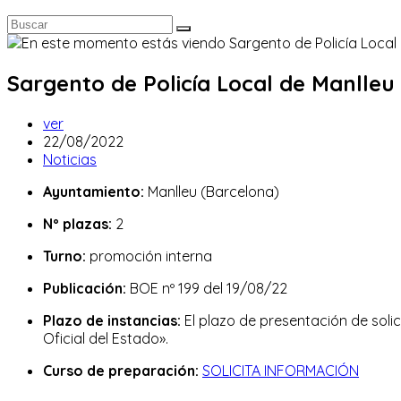
Sargento de Policía Local de Manlleu 
Autor
ver
de
Publicación
22/08/2022
la
de
Categoría
Noticias
entrada:
la
de
Ayuntamiento:
Manlleu (Barcelona)
entrada:
la
entrada:
Nº plazas:
2
Turno:
promoción interna
Publicación:
BOE nº 199 del 19/08/22
Plazo de instancias:
El plazo de presentación de solic
Oficial del Estado».
Curso de preparación:
SOLICITA INFORMACIÓN