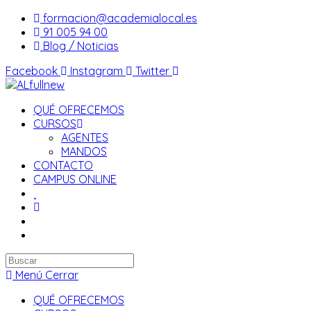
Saltar
formacion@academialocal.es
al
91 005 94 00
contenido
Blog / Noticias
Facebook
Instagram
Twitter
QUÉ OFRECEMOS
CURSOS
AGENTES
MANDOS
CONTACTO
CAMPUS ONLINE
Buscar
en
Menú
Cerrar
esta
QUÉ OFRECEMOS
web