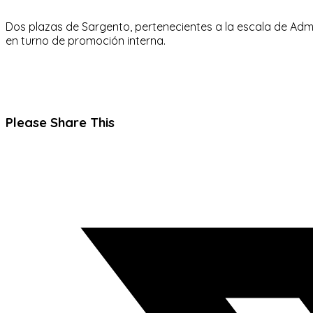
Dos plazas de Sargento, pertenecientes a la escala de Admin
en turno de promoción interna.
Compartir
Please Share This
este
Se
contenido
abre
en
una
nueva
ventana