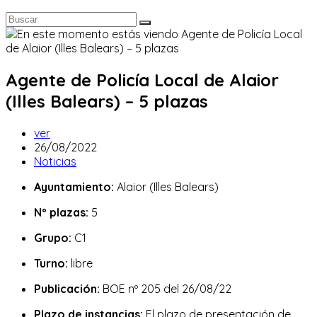
Agente de Policía Local de Alaior
(Illes Balears) – 5 plazas
Autor
ver
de
Publicación
26/08/2022
la
de
Categoría
Noticias
entrada:
la
de
Ayuntamiento:
Alaior (Illes Balears)
entrada:
la
entrada:
Nº plazas:
5
Grupo:
C1
Turno:
libre
Publicación:
BOE nº 205 del 26/08/22
Plazo de instancias:
El plazo de presentación de