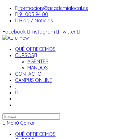
Saltar
formacion@academialocal.es
al
91 005 94 00
contenido
Blog / Noticias
Facebook
Instagram
Twitter
QUÉ OFRECEMOS
CURSOS
AGENTES
MANDOS
CONTACTO
CAMPUS ONLINE
Buscar
en
Menú
Cerrar
esta
QUÉ OFRECEMOS
web