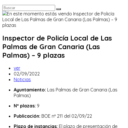
Inspector de Policía Local de Las
Palmas de Gran Canaria (Las
Palmas) – 9 plazas
Autor
ver
de
Publicación
02/09/2022
la
de
Categoría
Noticias
entrada:
la
de
Ayuntamiento:
Las Palmas de Gran Canaria (Las
entrada:
la
Palmas)
entrada:
Nº plazas:
9
Publicación:
BOE nº 211 del 02/09/22
Plazo de instancias:
El plazo de presentación de