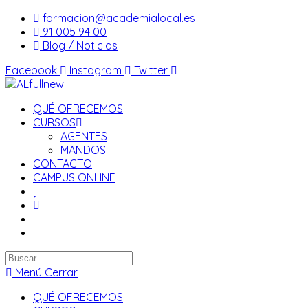
Saltar
formacion@academialocal.es
al
91 005 94 00
contenido
Blog / Noticias
Facebook
Instagram
Twitter
QUÉ OFRECEMOS
CURSOS
AGENTES
MANDOS
CONTACTO
CAMPUS ONLINE
Buscar
en
Menú
Cerrar
esta
QUÉ OFRECEMOS
web