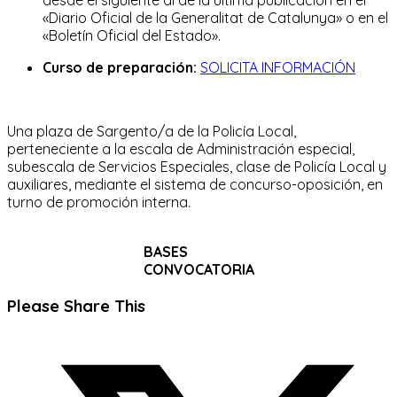
«Diario Oficial de la Generalitat de Catalunya» o en el
«Boletín Oficial del Estado».
Curso de preparación:
SOLICITA INFORMACIÓN
Una plaza de Sargento/a de la Policía Local,
perteneciente a la escala de Administración especial,
subescala de Servicios Especiales, clase de Policía Local y
auxiliares, mediante el sistema de concurso-oposición, en
turno de promoción interna.
BASES
CONVOCATORIA
Compartir
Please Share This
este
Se
contenido
abre
en
una