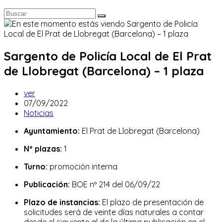
Sargento de Policía Local de El Prat
de Llobregat (Barcelona) – 1 plaza
Autor
ver
de
Publicación
07/09/2022
la
de
Categoría
Noticias
entrada:
la
de
Ayuntamiento:
El Prat de Llobregat (Barcelona)
entrada:
la
entrada:
Nº plazas:
1
Turno:
promoción interna
Publicación:
BOE nº 214 del 06/09/22
Plazo de instancias:
El plazo de presentación de
solicitudes será de veinte días naturales a contar
desde el siguiente al de la última publicación en el