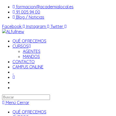
Saltar
formacion@academialocal.es
al
91 005 94 00
contenido
Blog / Noticias
Facebook
Instagram
Twitter
QUÉ OFRECEMOS
CURSOS
AGENTES
MANDOS
CONTACTO
CAMPUS ONLINE
Buscar
en
Menú
Cerrar
esta
QUÉ OFRECEMOS
web