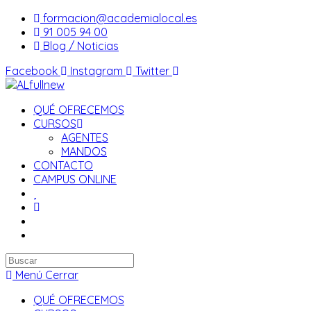
Saltar
formacion@academialocal.es
al
91 005 94 00
contenido
Blog / Noticias
Facebook
Instagram
Twitter
QUÉ OFRECEMOS
CURSOS
AGENTES
MANDOS
CONTACTO
CAMPUS ONLINE
Buscar
en
Menú
Cerrar
esta
QUÉ OFRECEMOS
web