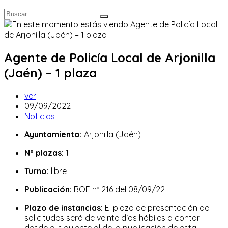
Agente de Policía Local de Arjonilla
(Jaén) – 1 plaza
Autor
ver
de
Publicación
09/09/2022
la
de
Categoría
Noticias
entrada:
la
de
Ayuntamiento:
Arjonilla (Jaén)
entrada:
la
entrada:
Nº plazas:
1
Turno:
libre
Publicación:
BOE nº 216 del 08/09/22
Plazo de instancias:
El plazo de presentación de
solicitudes será de veinte días hábiles a contar
desde el siguiente al de la publicación de esta