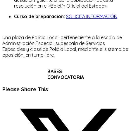
resolución en el «Boletín Oficial del Estado».
Curso de preparación:
SOLICITA INFORMACIÓN
Una plaza de Policía Local, perteneciente a la escala de
Administración Especial, subescala de Servicios
Especiales y clase de Policía Local, mediante el sistema de
oposición, en turno libre.
BASES
CONVOCATORIA
Compartir
Please Share This
este
Se
contenido
abre
en
una
nueva
ventana