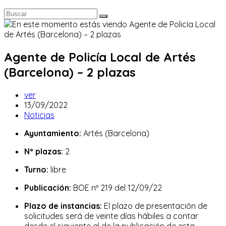
Agente de Policía Local de Artés
(Barcelona) – 2 plazas
Autor
ver
de
Publicación
13/09/2022
la
de
Categoría
Noticias
entrada:
la
de
Ayuntamiento:
Artés (Barcelona)
entrada:
la
entrada:
Nº plazas:
2
Turno:
libre
Publicación:
BOE nº 219 del 12/09/22
Plazo de instancias:
El plazo de presentación de
solicitudes será de veinte días hábiles a contar
desde el siguiente al de la publicación de esta