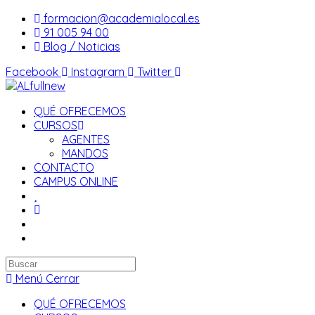
Saltar
formacion@academialocal.es
al
91 005 94 00
contenido
Blog / Noticias
Facebook
Instagram
Twitter
QUÉ OFRECEMOS
CURSOS
AGENTES
MANDOS
CONTACTO
CAMPUS ONLINE
Buscar
en
Menú
Cerrar
esta
QUÉ OFRECEMOS
web