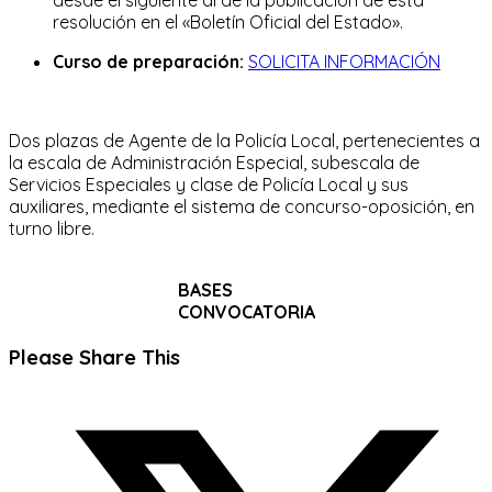
resolución en el «Boletín Oficial del Estado».
Curso de preparación:
SOLICITA INFORMACIÓN
Dos plazas de Agente de la Policía Local, pertenecientes a
la escala de Administración Especial, subescala de
Servicios Especiales y clase de Policía Local y sus
auxiliares, mediante el sistema de concurso-oposición, en
turno libre.
BASES
CONVOCATORIA
Compartir
Please Share This
este
Se
contenido
abre
en
una
nueva