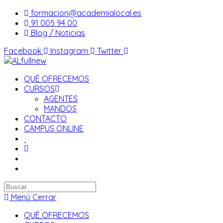
Saltar
formacion@academialocal.es
al
91 005 94 00
contenido
Blog / Noticias
Facebook
Instagram
Twitter
QUÉ OFRECEMOS
CURSOS
AGENTES
MANDOS
CONTACTO
CAMPUS ONLINE
Buscar
en
Menú
Cerrar
esta
QUÉ OFRECEMOS
web