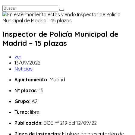
Inspector de Policía Municipal de
Madrid – 15 plazas
Autor
ver
de
Publicación
13/09/2022
la
de
Categoría
Noticias
entrada:
la
de
Ayuntamiento:
Madrid
entrada:
la
entrada:
Nº plazas:
15
Grupo:
A2
Turno:
libre
Publicación:
BOE nº 219 del 12/09/22
Plazo de instancias:
El plazo de presentación de