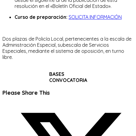
resolución en el «Boletín Oficial del Estado».
Curso de preparación:
SOLICITA INFORMACIÓN
Dos plazas de Policía Local, pertenecientes a la escala de
Administración Especial, subescala de Servicios
Especiales, mediante el sistema de oposición, en turno
libre.
BASES
CONVOCATORIA
Compartir
Please Share This
este
Se
contenido
abre
en
una
nueva
ventana