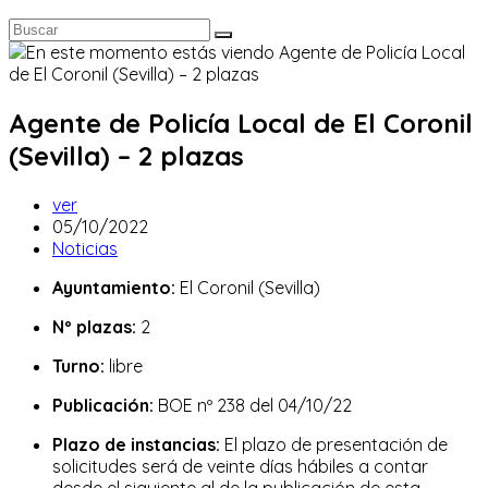
Agente de Policía Local de El Coronil
(Sevilla) – 2 plazas
Autor
ver
de
Publicación
05/10/2022
la
de
Categoría
Noticias
entrada:
la
de
Ayuntamiento:
El Coronil (Sevilla)
entrada:
la
entrada:
Nº plazas:
2
Turno:
libre
Publicación:
BOE nº 238 del 04/10/22
Plazo de instancias:
El plazo de presentación de
solicitudes será de veinte días hábiles a contar
desde el siguiente al de la publicación de esta