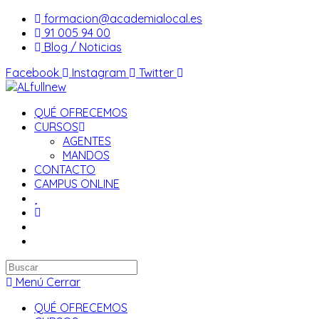
Saltar
formacion@academialocal.es
al
91 005 94 00
contenido
Blog / Noticias
Facebook
Instagram
Twitter
QUÉ OFRECEMOS
CURSOS
AGENTES
MANDOS
CONTACTO
CAMPUS ONLINE
Buscar
en
Menú
Cerrar
esta
QUÉ OFRECEMOS
web