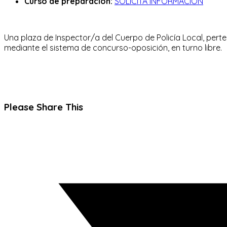
Curso de preparación:
SOLICITA INFORMACIÓN
Una plaza de Inspector/a del Cuerpo de Policía Local, perten
mediante el sistema de concurso-oposición, en turno libre.
Compartir
Please Share This
este
Se
contenido
abre
en
una
nueva
ventana