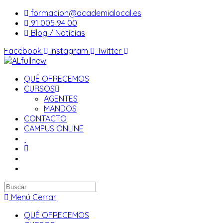
Saltar
formacion@academialocal.es
al
91 005 94 00
contenido
Blog / Noticias
Facebook
Instagram
Twitter
QUÉ OFRECEMOS
CURSOS
AGENTES
MANDOS
CONTACTO
CAMPUS ONLINE
Buscar
en
Menú
Cerrar
esta
QUÉ OFRECEMOS
web