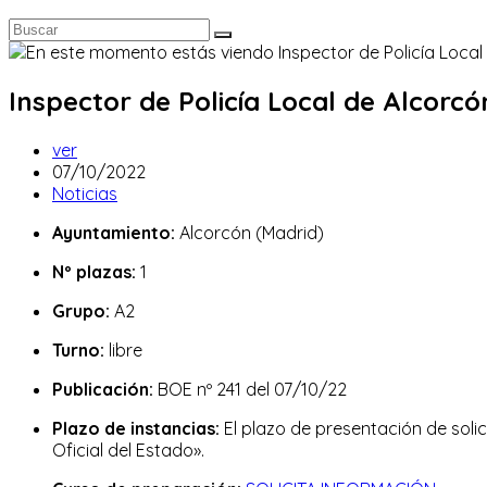
Inspector de Policía Local de Alcorcó
Autor
ver
de
Publicación
07/10/2022
la
de
Categoría
Noticias
entrada:
la
de
Ayuntamiento:
Alcorcón (Madrid)
entrada:
la
entrada:
Nº plazas:
1
Grupo:
A2
Turno:
libre
Publicación:
BOE nº 241 del 07/10/22
Plazo de instancias:
El plazo de presentación de solic
Oficial del Estado».