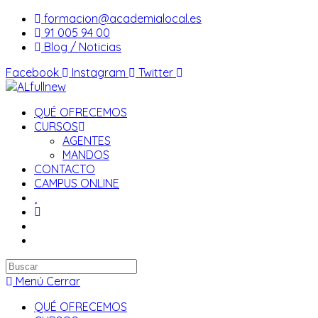
Saltar
formacion@academialocal.es
al
91 005 94 00
contenido
Blog / Noticias
Facebook
Instagram
Twitter
QUÉ OFRECEMOS
CURSOS
AGENTES
MANDOS
CONTACTO
CAMPUS ONLINE
Buscar
en
Menú
Cerrar
esta
QUÉ OFRECEMOS
web