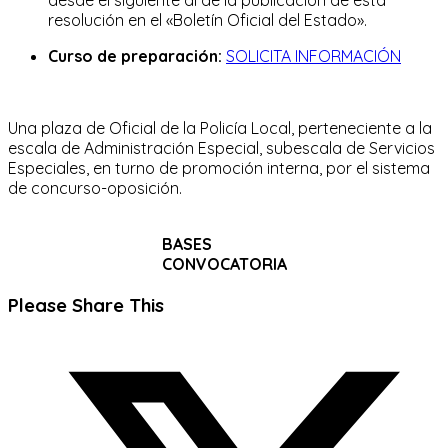
resolución en el «Boletín Oficial del Estado».
Curso de preparación:
SOLICITA INFORMACIÓN
Una plaza de Oficial de la Policía Local, perteneciente a la
escala de Administración Especial, subescala de Servicios
Especiales, en turno de promoción interna, por el sistema
de concurso-oposición.
BASES
CONVOCATORIA
Compartir
Please Share This
este
Se
contenido
abre
en
una
nueva
ventana