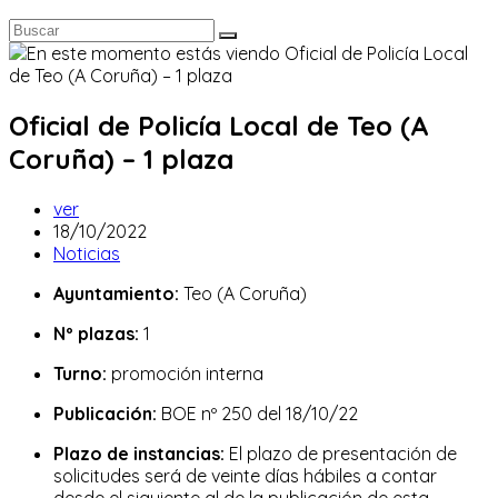
Oficial de Policía Local de Teo (A
Coruña) – 1 plaza
Autor
ver
de
Publicación
18/10/2022
la
de
Categoría
Noticias
entrada:
la
de
Ayuntamiento:
Teo (A Coruña)
entrada:
la
entrada:
Nº plazas:
1
Turno:
promoción interna
Publicación:
BOE nº 250 del 18/10/22
Plazo de instancias:
El plazo de presentación de
solicitudes será de veinte días hábiles a contar
desde el siguiente al de la publicación de esta