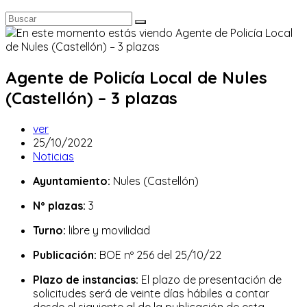
Agente de Policía Local de Nules
(Castellón) – 3 plazas
Autor
ver
de
Publicación
25/10/2022
la
de
Categoría
Noticias
entrada:
la
de
Ayuntamiento:
Nules (Castellón)
entrada:
la
entrada:
Nº plazas:
3
Turno:
libre y movilidad
Publicación:
BOE nº 256 del 25/10/22
Plazo de instancias:
El plazo de presentación de
solicitudes será de veinte días hábiles a contar
desde el siguiente al de la publicación de esta