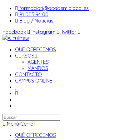
Saltar
formacion@academialocal.es
al
91 005 94 00
contenido
Blog / Noticias
Facebook
Instagram
Twitter
QUÉ OFRECEMOS
CURSOS
AGENTES
MANDOS
CONTACTO
CAMPUS ONLINE
Buscar
en
Menú
Cerrar
esta
QUÉ OFRECEMOS
web