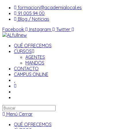
Saltar
formacion@academialocal.es
al
91 005 94 00
contenido
Blog / Noticias
Facebook
Instagram
Twitter
QUÉ OFRECEMOS
CURSOS
AGENTES
MANDOS
CONTACTO
CAMPUS ONLINE
Buscar
en
Menú
Cerrar
esta
QUÉ OFRECEMOS
web