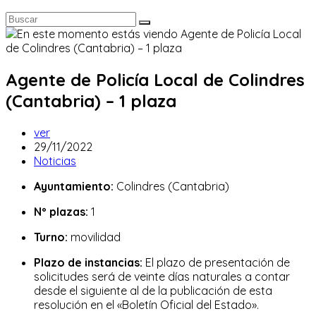
Agente de Policía Local de Colindres
(Cantabria) – 1 plaza
Autor
ver
de
Publicación
29/11/2022
la
de
Categoría
Noticias
entrada:
la
de
Ayuntamiento:
Colindres (Cantabria)
entrada:
la
entrada:
Nº plazas:
1
Turno:
movilidad
Plazo de instancias:
El plazo de presentación de
solicitudes será de veinte días naturales a contar
desde el siguiente al de la publicación de esta
resolución en el «Boletín Oficial del Estado».