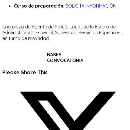
Curso de preparación:
SOLICITA INFORMACIÓN
Una plaza de Agente de Policía Local, de la Escala de
Administración Especial, Subescala Servicios Especiales,
en turno de movilidad.
BASES
CONVOCATORIA
Compartir
Please Share This
este
Se
contenido
abre
en
una
nueva
ventana