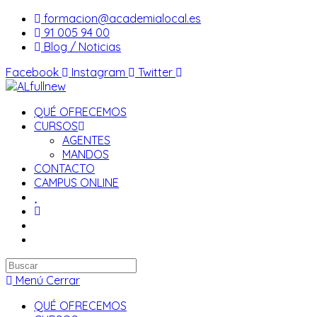
Saltar
formacion@academialocal.es
al
91 005 94 00
contenido
Blog / Noticias
Facebook
Instagram
Twitter
QUÉ OFRECEMOS
CURSOS
AGENTES
MANDOS
CONTACTO
CAMPUS ONLINE
Buscar
en
Menú
Cerrar
esta
QUÉ OFRECEMOS
web