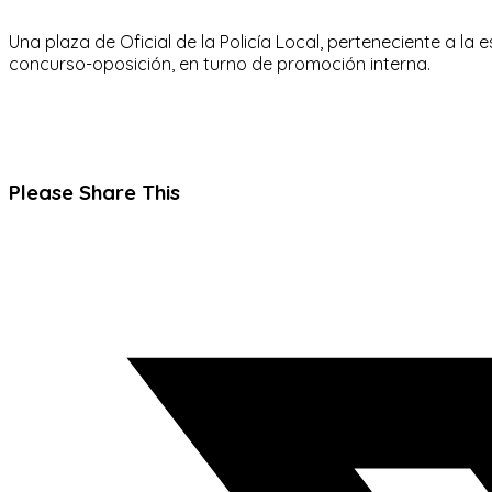
Una plaza de Oficial de la Policía Local, perteneciente a la 
concurso-oposición, en turno de promoción interna.
Compartir
Please Share This
este
Se
contenido
abre
en
una
nueva
ventana