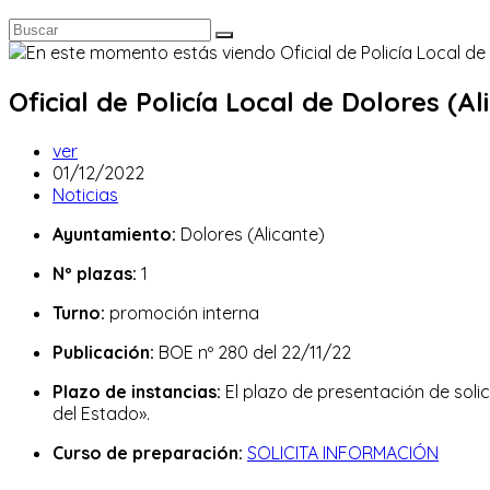
Oficial de Policía Local de Dolores (Al
Autor
ver
de
Publicación
01/12/2022
la
de
Categoría
Noticias
entrada:
la
de
Ayuntamiento:
Dolores (Alicante)
entrada:
la
entrada:
Nº plazas:
1
Turno:
promoción interna
Publicación:
BOE nº 280 del 22/11/22
Plazo de instancias:
El plazo de presentación de solici
del Estado».
Curso de preparación:
SOLICITA INFORMACIÓN