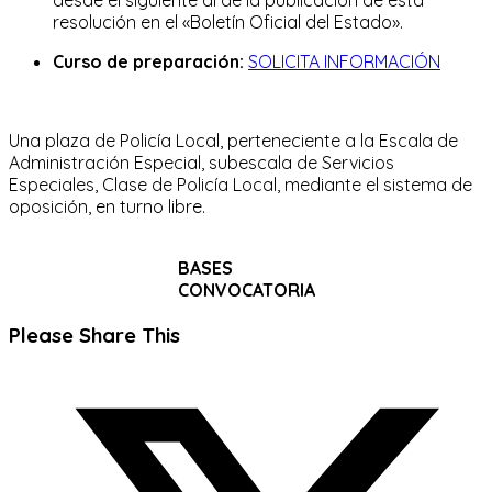
resolución en el «Boletín Oficial del Estado».
Curso de preparación:
SOLICITA INFORMACIÓN
Una plaza de Policía Local, perteneciente a la Escala de
Administración Especial, subescala de Servicios
Especiales, Clase de Policía Local, mediante el sistema de
oposición, en turno libre.
BASES
CONVOCATORIA
Compartir
Please Share This
este
Se
contenido
abre
en
una
nueva
ventana