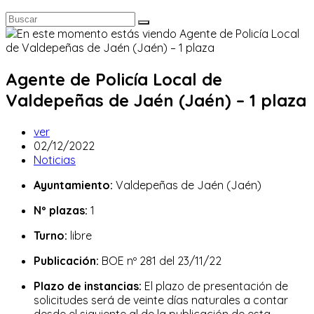
Agente de Policía Local de
Valdepeñas de Jaén (Jaén) – 1 plaza
Autor
ver
de
Publicación
02/12/2022
la
de
Categoría
Noticias
entrada:
la
de
Ayuntamiento:
Valdepeñas de Jaén (Jaén)
entrada:
la
entrada:
Nº plazas:
1
Turno:
libre
Publicación:
BOE nº 281 del 23/11/22
Plazo de instancias:
El plazo de presentación de
solicitudes será de veinte días naturales a contar
desde el siguiente al de la publicación de esta