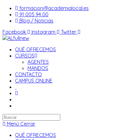
Saltar
formacion@academialocal.es
al
91 005 94 00
contenido
Blog / Noticias
Facebook
Instagram
Twitter
QUÉ OFRECEMOS
CURSOS
AGENTES
MANDOS
CONTACTO
CAMPUS ONLINE
Buscar
en
Menú
Cerrar
esta
QUÉ OFRECEMOS
web