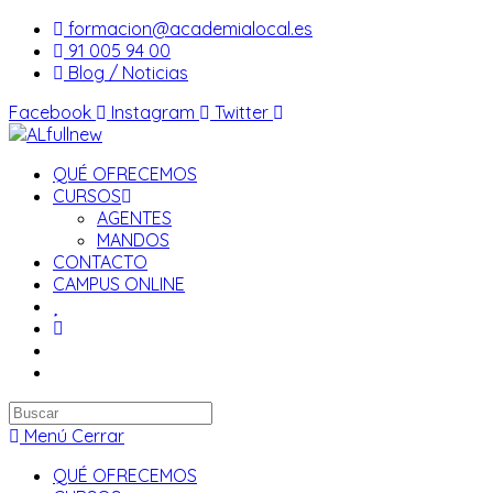
Saltar
formacion@academialocal.es
al
91 005 94 00
contenido
Blog / Noticias
Facebook
Instagram
Twitter
QUÉ OFRECEMOS
CURSOS
AGENTES
MANDOS
CONTACTO
CAMPUS ONLINE
Buscar
en
Menú
Cerrar
esta
QUÉ OFRECEMOS
web