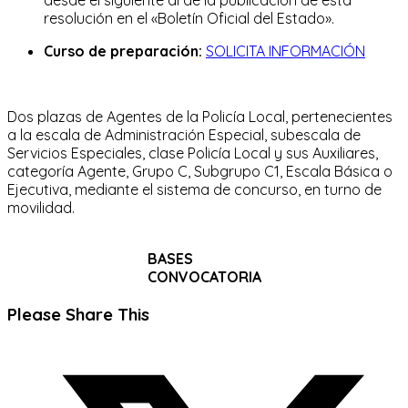
resolución en el «Boletín Oficial del Estado».
Curso de preparación:
SOLICITA INFORMACIÓN
Dos plazas de Agentes de la Policía Local, pertenecientes
a la escala de Administración Especial, subescala de
Servicios Especiales, clase Policía Local y sus Auxiliares,
categoría Agente, Grupo C, Subgrupo C1, Escala Básica o
Ejecutiva, mediante el sistema de concurso, en turno de
movilidad.
BASES
CONVOCATORIA
Compartir
Please Share This
este
Se
contenido
abre
en
una