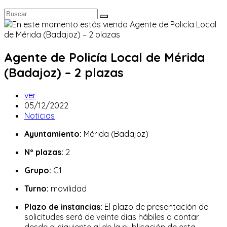
Agente de Policía Local de Mérida
(Badajoz) – 2 plazas
Autor
ver
de
Publicación
05/12/2022
la
de
Categoría
Noticias
entrada:
la
de
Ayuntamiento:
Mérida (Badajoz)
entrada:
la
entrada:
Nº plazas:
2
Grupo:
C1
Turno:
movilidad
Plazo de instancias:
El plazo de presentación de
solicitudes será de veinte días hábiles a contar
desde el siguiente al de la publicación de esta