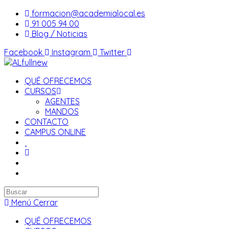
Saltar
formacion@academialocal.es
al
91 005 94 00
contenido
Blog / Noticias
Facebook
Instagram
Twitter
QUÉ OFRECEMOS
CURSOS
AGENTES
MANDOS
CONTACTO
CAMPUS ONLINE
Buscar
en
Menú
Cerrar
esta
QUÉ OFRECEMOS
web