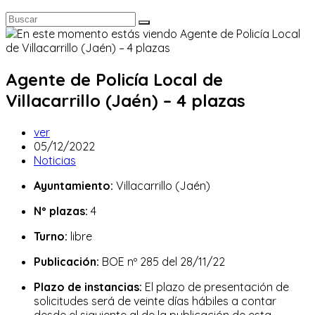
Agente de Policía Local de
Villacarrillo (Jaén) – 4 plazas
Autor
ver
de
Publicación
05/12/2022
la
de
Categoría
Noticias
entrada:
la
de
Ayuntamiento:
Villacarrillo (Jaén)
entrada:
la
entrada:
Nº plazas:
4
Turno:
libre
Publicación:
BOE nº 285 del 28/11/22
Plazo de instancias:
El plazo de presentación de
solicitudes será de veinte días hábiles a contar
desde el siguiente al de la publicación de esta