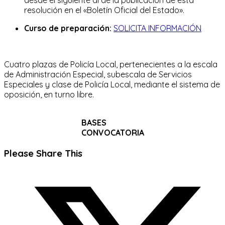
resolución en el «Boletín Oficial del Estado».
Curso de preparación:
SOLICITA INFORMACIÓN
Cuatro plazas de Policía Local, pertenecientes a la escala
de Administración Especial, subescala de Servicios
Especiales y clase de Policía Local, mediante el sistema de
oposición, en turno libre.
BASES
CONVOCATORIA
Compartir
Please Share This
este
Se
contenido
abre
en
una
nueva
ventana