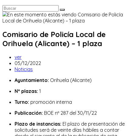
Comisario de Policía Local de
Orihuela (Alicante) – 1 plaza
Autor
ver
de
Publicación
05/12/2022
la
de
Categoría
Noticias
entrada:
la
de
Ayuntamiento:
Orihuela (Alicante)
entrada:
la
entrada:
Nº plazas:
1
Turno:
promoción interna
Publicación:
BOE nº 287 del 30/11/22
Plazo de instancias:
El plazo de presentación de
solicitudes será de veinte días hábiles a contar
desde el siguiente al de la publicación de esta