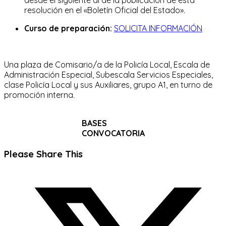
resolución en el «Boletín Oficial del Estado».
Curso de preparación:
SOLICITA INFORMACIÓN
Una plaza de Comisario/a de la Policía Local, Escala de
Administración Especial, Subescala Servicios Especiales,
clase Policía Local y sus Auxiliares, grupo A1, en turno de
promoción interna.
BASES
CONVOCATORIA
Compartir
Please Share This
este
Se
contenido
abre
en
una
nueva
ventana