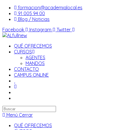
Saltar
formacion@academialocal.es
al
91 005 94 00
contenido
Blog / Noticias
Facebook
Instagram
Twitter
QUÉ OFRECEMOS
CURSOS
AGENTES
MANDOS
CONTACTO
CAMPUS ONLINE
Buscar
en
Menú
Cerrar
esta
QUÉ OFRECEMOS
web