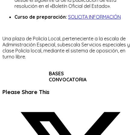
resolución en el «Boletín Oficial del Estado».
Curso de preparación:
SOLICITA INFORMACIÓN
Una plaza de Policía Local, perteneciente a la escala de
Administración Especial, subescala Servicios especiales y
clase Policía local, mediante el sistema de oposición, en
turno libre.
BASES
CONVOCATORIA
Compartir
Please Share This
este
Se
contenido
abre
en
una
nueva
ventana