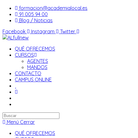
Saltar
formacion@academialocal.es
al
91 005 94 00
contenido
Blog / Noticias
Facebook
Instagram
Twitter
QUÉ OFRECEMOS
CURSOS
AGENTES
MANDOS
CONTACTO
CAMPUS ONLINE
Buscar
en
Menú
Cerrar
esta
QUÉ OFRECEMOS
web