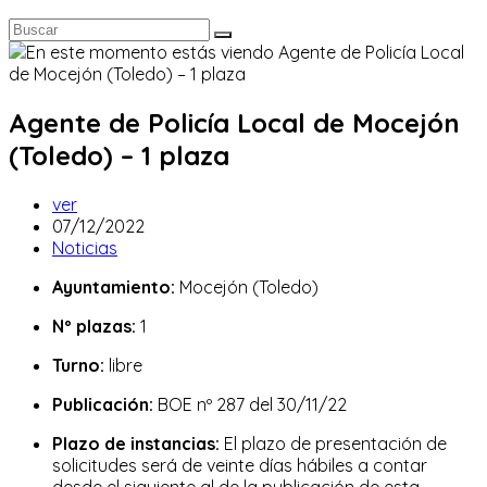
Agente de Policía Local de Mocejón
(Toledo) – 1 plaza
Autor
ver
de
Publicación
07/12/2022
la
de
Categoría
Noticias
entrada:
la
de
Ayuntamiento:
Mocejón (Toledo)
entrada:
la
entrada:
Nº plazas:
1
Turno:
libre
Publicación:
BOE nº 287 del 30/11/22
Plazo de instancias:
El plazo de presentación de
solicitudes será de veinte días hábiles a contar
desde el siguiente al de la publicación de esta