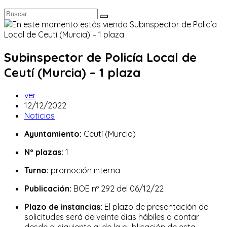
Subinspector de Policía Local de
Ceutí (Murcia) – 1 plaza
Autor
ver
de
Publicación
12/12/2022
la
de
Categoría
Noticias
entrada:
la
de
Ayuntamiento:
Ceutí (Murcia)
entrada:
la
entrada:
Nº plazas:
1
Turno:
promoción interna
Publicación:
BOE nº 292 del 06/12/22
Plazo de instancias:
El plazo de presentación de
solicitudes será de veinte días hábiles a contar
desde el siguiente al de la publicación de esta