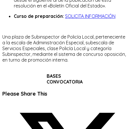
resolución en el «Boletín Oficial del Estado».
Curso de preparación:
SOLICITA INFORMACIÓN
Una plaza de Subinspector de Policía Local, perteneciente
a la escala de Administración Especial, subescala de
Servicios Especiales, clase Policía Local y categoría
Subinspector, mediante el sistema de concurso oposición,
en turno de promoción interna.
BASES
CONVOCATORIA
Compartir
Please Share This
este
Se
contenido
abre
en
una
nueva