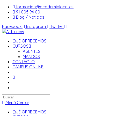
Saltar
formacion@academialocal.es
al
91 005 94 00
contenido
Blog / Noticias
Facebook
Instagram
Twitter
QUÉ OFRECEMOS
CURSOS
AGENTES
MANDOS
CONTACTO
CAMPUS ONLINE
Buscar
en
Menú
Cerrar
esta
QUÉ OFRECEMOS
web