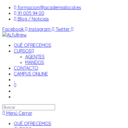
Saltar
formacion@academialocal.es
al
91 005 94 00
contenido
Blog / Noticias
Facebook
Instagram
Twitter
QUÉ OFRECEMOS
CURSOS
AGENTES
MANDOS
CONTACTO
CAMPUS ONLINE
Buscar
en
Menú
Cerrar
esta
QUÉ OFRECEMOS
web