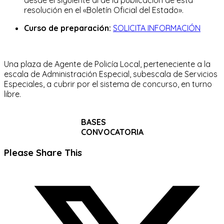
resolución en el «Boletín Oficial del Estado».
Curso de preparación:
SOLICITA INFORMACIÓN
Una plaza de Agente de Policía Local, perteneciente a la
escala de Administración Especial, subescala de Servicios
Especiales, a cubrir por el sistema de concurso, en turno
libre.
BASES
CONVOCATORIA
Compartir
Please Share This
este
Se
contenido
abre
en
una
nueva
ventana