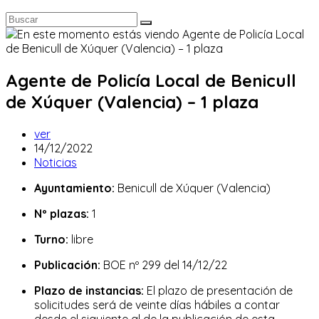
Agente de Policía Local de Benicull
de Xúquer (Valencia) – 1 plaza
Autor
ver
de
Publicación
14/12/2022
la
de
Categoría
Noticias
entrada:
la
de
Ayuntamiento:
Benicull de Xúquer (Valencia)
entrada:
la
entrada:
Nº plazas:
1
Turno:
libre
Publicación:
BOE nº 299 del 14/12/22
Plazo de instancias:
El plazo de presentación de
solicitudes será de veinte días hábiles a contar
desde el siguiente al de la publicación de esta