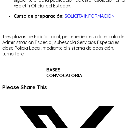
«Boletín Oficial del Estado».
Curso de preparación:
SOLICITA INFORMACIÓN
Tres plazas de Policía Local, pertenecientes a la escala de
Administración Especial, subescala Servicios Especiales,
clase Policía Local, mediante el sistema de oposición,
turno libre.
BASES
CONVOCATORIA
Compartir
Please Share This
este
Se
contenido
abre
en
una
nueva
ventana