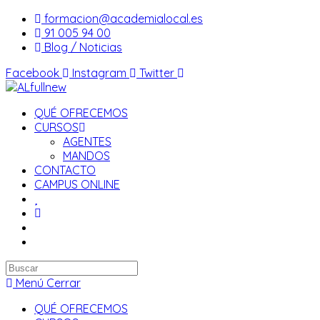
Saltar
formacion@academialocal.es
al
91 005 94 00
contenido
Blog / Noticias
Facebook
Instagram
Twitter
QUÉ OFRECEMOS
CURSOS
AGENTES
MANDOS
CONTACTO
CAMPUS ONLINE
Buscar
en
Menú
Cerrar
esta
QUÉ OFRECEMOS
web