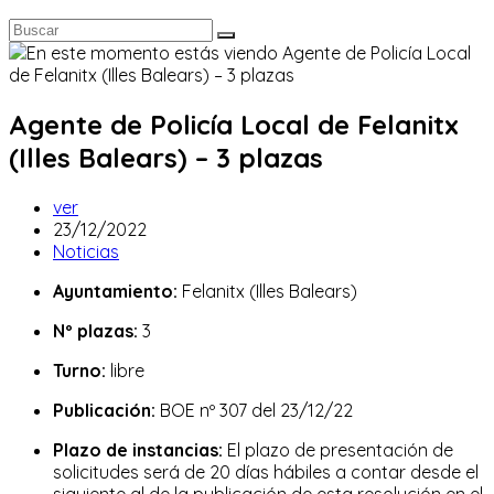
Agente de Policía Local de Felanitx
(Illes Balears) – 3 plazas
Autor
ver
de
Publicación
23/12/2022
la
de
Categoría
Noticias
entrada:
la
de
Ayuntamiento:
Felanitx (Illes Balears)
entrada:
la
entrada:
Nº plazas:
3
Turno:
libre
Publicación:
BOE nº 307 del 23/12/22
Plazo de instancias:
El plazo de presentación de
solicitudes será de 20 días hábiles a contar desde el
siguiente al de la publicación de esta resolución en el