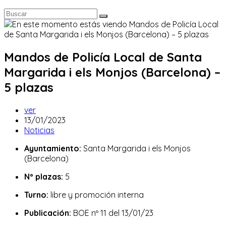
Mandos de Policía Local de Santa
Margarida i els Monjos (Barcelona) –
5 plazas
Autor
ver
de
Publicación
13/01/2023
la
de
Categoría
Noticias
entrada:
la
de
Ayuntamiento:
Santa Margarida i els Monjos
entrada:
la
(Barcelona)
entrada:
Nº plazas:
5
Turno:
libre y promoción interna
Publicación:
BOE nº 11 del 13/01/23