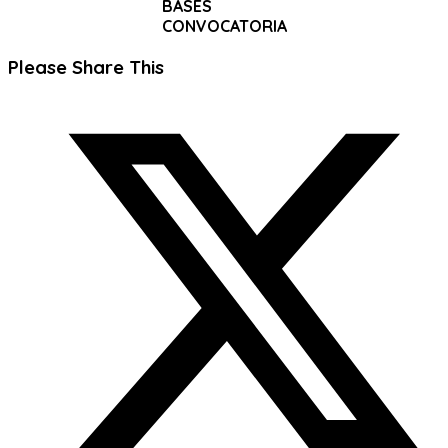
BASES
CONVOCATORIA
Compartir
Please Share This
este
Se
contenido
abre
en
una
nueva
ventana