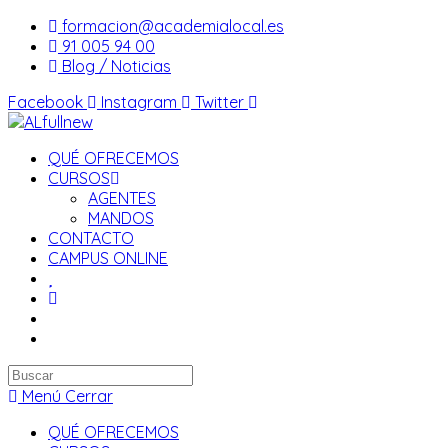
Saltar
formacion@academialocal.es
al
91 005 94 00
contenido
Blog / Noticias
Facebook
Instagram
Twitter
QUÉ OFRECEMOS
CURSOS
AGENTES
MANDOS
CONTACTO
CAMPUS ONLINE
Buscar
en
Menú
Cerrar
esta
QUÉ OFRECEMOS
web