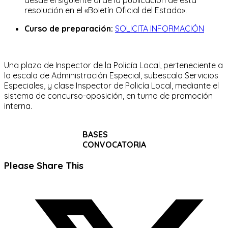
resolución en el «Boletín Oficial del Estado».
Curso de preparación:
SOLICITA INFORMACIÓN
Una plaza de Inspector de la Policía Local, perteneciente a
la escala de Administración Especial, subescala Servicios
Especiales, y clase Inspector de Policía Local, mediante el
sistema de concurso-oposición, en turno de promoción
interna.
BASES
CONVOCATORIA
Compartir
Please Share This
este
Se
contenido
abre
en
una
nueva