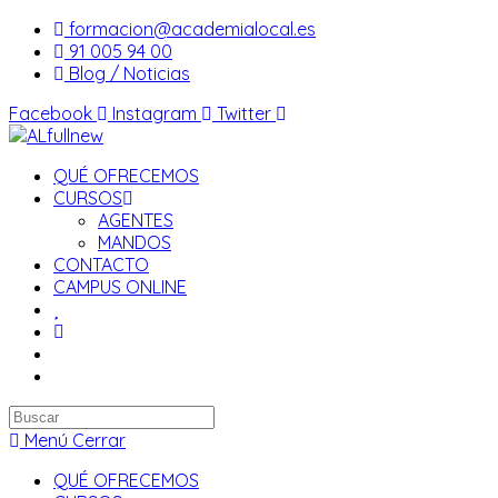
Saltar
formacion@academialocal.es
al
91 005 94 00
contenido
Blog / Noticias
Facebook
Instagram
Twitter
QUÉ OFRECEMOS
CURSOS
AGENTES
MANDOS
CONTACTO
CAMPUS ONLINE
Buscar
en
Menú
Cerrar
esta
QUÉ OFRECEMOS
web