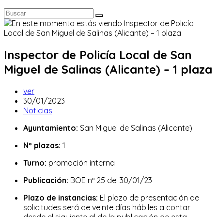
Inspector de Policía Local de San
Miguel de Salinas (Alicante) – 1 plaza
Autor
ver
de
Publicación
30/01/2023
la
de
Categoría
Noticias
entrada:
la
de
Ayuntamiento:
San Miguel de Salinas (Alicante)
entrada:
la
entrada:
Nº plazas:
1
Turno:
promoción interna
Publicación:
BOE nº 25 del 30/01/23
Plazo de instancias:
El plazo de presentación de
solicitudes será de veinte días hábiles a contar
desde el siguiente al de la publicación de esta