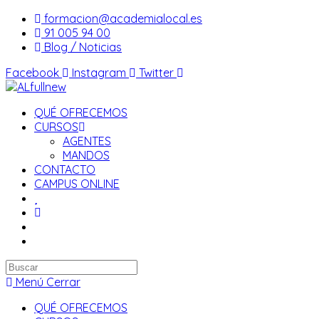
Saltar
formacion@academialocal.es
al
91 005 94 00
contenido
Blog / Noticias
Facebook
Instagram
Twitter
QUÉ OFRECEMOS
CURSOS
AGENTES
MANDOS
CONTACTO
CAMPUS ONLINE
Buscar
en
Menú
Cerrar
esta
QUÉ OFRECEMOS
web