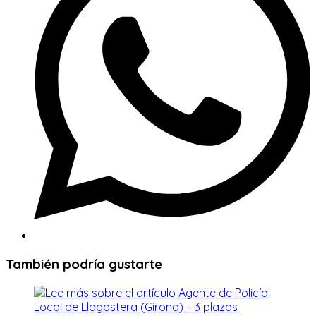
ventana
También podría gustarte