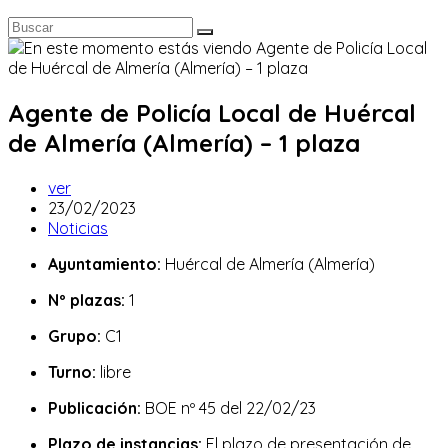
Agente de Policía Local de Huércal
de Almería (Almería) – 1 plaza
Autor
ver
de
Publicación
23/02/2023
la
de
Categoría
Noticias
entrada:
la
de
Ayuntamiento:
Huércal de Almería (Almería)
entrada:
la
entrada:
Nº plazas:
1
Grupo:
C1
Turno:
libre
Publicación:
BOE nº 45 del 22/02/23
Plazo de instancias:
El plazo de presentación de