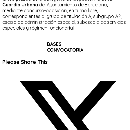
Guardia Urbana
del Ayuntamiento de Barcelona,
mediante concurso-oposición, en turno libre,
correspondientes al grupo de titulación A, subgrupo A2,
escala de administración especial, subescala de servicios
especiales y régimen funcionarial.
BASES
CONVOCATORIA
Compartir
Please Share This
este
Se
contenido
abre
en
una
nueva
ventana