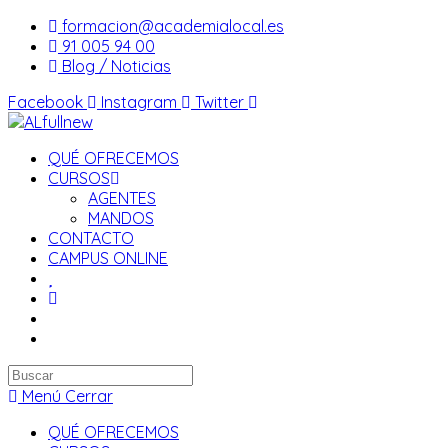
Saltar
formacion@academialocal.es
al
91 005 94 00
contenido
Blog / Noticias
Facebook
Instagram
Twitter
QUÉ OFRECEMOS
CURSOS
AGENTES
MANDOS
CONTACTO
CAMPUS ONLINE
Buscar
en
Menú
Cerrar
esta
QUÉ OFRECEMOS
web