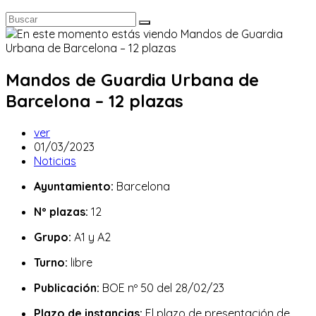
Mandos de Guardia Urbana de
Barcelona – 12 plazas
Autor
ver
de
Publicación
01/03/2023
la
de
Categoría
Noticias
entrada:
la
de
Ayuntamiento:
Barcelona
entrada:
la
entrada:
Nº plazas:
12
Grupo:
A1 y A2
Turno:
libre
Publicación:
BOE nº 50 del 28/02/23
Plazo de instancias:
El plazo de presentación de