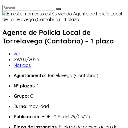
Agente de Policía Local de
Torrelavega (Cantabria) – 1 plaza
Autor
ver
de
Publicación
29/03/2023
la
de
Categoría
Noticias
entrada:
la
de
Ayuntamiento:
Torrelavega (Cantabria)
entrada:
la
entrada:
Nº plazas:
1
Grupo:
C1
Turno:
movilidad
Publicación:
BOE nº 75 del 29/03/23
Plazo de instancias:
El plazo de presentación de