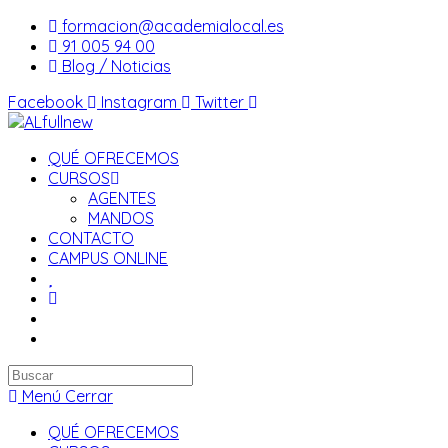
Saltar
formacion@academialocal.es
al
91 005 94 00
contenido
Blog / Noticias
Facebook
Instagram
Twitter
QUÉ OFRECEMOS
CURSOS
AGENTES
MANDOS
CONTACTO
CAMPUS ONLINE
Buscar
en
Menú
Cerrar
esta
QUÉ OFRECEMOS
web