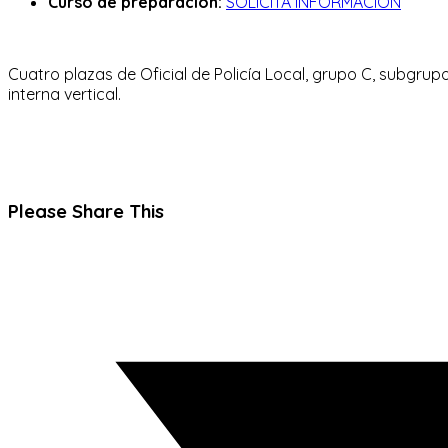
Curso de preparación:
SOLICITA INFORMACIÓN
Cuatro plazas de Oficial de Policía Local, grupo C, subgrupo
interna vertical.
Compartir
Please Share This
este
Se
contenido
abre
en
una
nueva
ventana