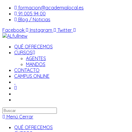
Saltar
formacion@academialocal.es
al
91 005 94 00
contenido
Blog / Noticias
Facebook
Instagram
Twitter
QUÉ OFRECEMOS
CURSOS
AGENTES
MANDOS
CONTACTO
CAMPUS ONLINE
Buscar
en
Menú
Cerrar
esta
QUÉ OFRECEMOS
web