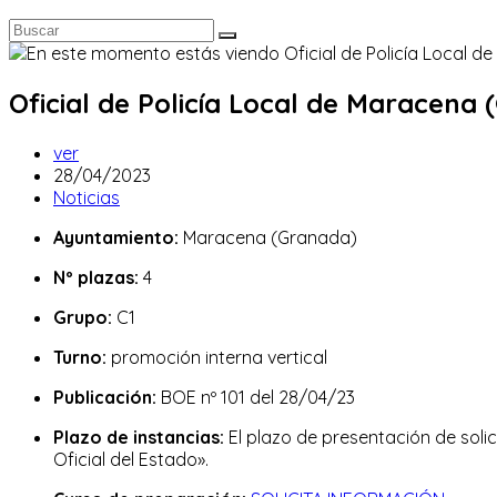
Oficial de Policía Local de Maracena 
Autor
ver
de
Publicación
28/04/2023
la
de
Categoría
Noticias
entrada:
la
de
Ayuntamiento:
Maracena (Granada)
entrada:
la
entrada:
Nº plazas:
4
Grupo:
C1
Turno:
promoción interna vertical
Publicación:
BOE nº 101 del 28/04/23
Plazo de instancias:
El plazo de presentación de solici
Oficial del Estado».