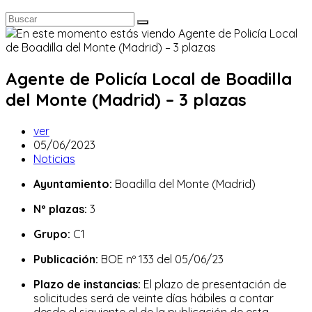
Agente de Policía Local de Boadilla
del Monte (Madrid) – 3 plazas
Autor
ver
de
Publicación
05/06/2023
la
de
Categoría
Noticias
entrada:
la
de
Ayuntamiento:
Boadilla del Monte (Madrid)
entrada:
la
entrada:
Nº plazas:
3
Grupo:
C1
Publicación:
BOE nº 133 del 05/06/23
Plazo de instancias:
El plazo de presentación de
solicitudes será de veinte días hábiles a contar
desde el siguiente al de la publicación de esta