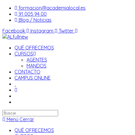
Saltar
formacion@academialocal.es
al
91 005 94 00
contenido
Blog / Noticias
Facebook
Instagram
Twitter
QUÉ OFRECEMOS
CURSOS
AGENTES
MANDOS
CONTACTO
CAMPUS ONLINE
Buscar
en
Menú
Cerrar
esta
QUÉ OFRECEMOS
web