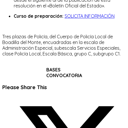
resolución en el «Boletín Oficial del Estado».
Curso de preparación:
SOLICITA INFORMACIÓN
Tres plazas de Policía, del Cuerpo de Policía Local de
Boadilla del Monte, encuadradas en la escala de
Administración Especial, subescala Servicios Especiales,
clase Policía Local, Escala Básica, grupo C, subgrupo C1.
BASES
CONVOCATORIA
Compartir
Please Share This
este
Se
contenido
abre
en
una
nueva
ventana