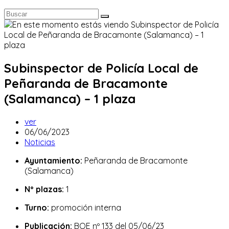
Subinspector de Policía Local de
Peñaranda de Bracamonte
(Salamanca) – 1 plaza
Autor
ver
de
Publicación
06/06/2023
la
de
Categoría
Noticias
entrada:
la
de
Ayuntamiento:
Peñaranda de Bracamonte
entrada:
la
(Salamanca)
entrada:
Nº plazas:
1
Turno:
promoción interna
Publicación:
BOE nº 133 del 05/06/23