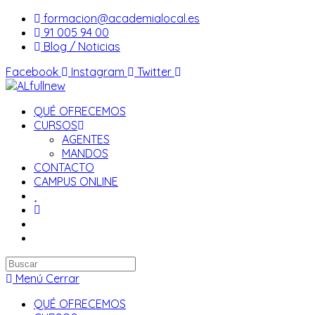
Saltar
formacion@academialocal.es
al
91 005 94 00
contenido
Blog / Noticias
Facebook
Instagram
Twitter
QUÉ OFRECEMOS
CURSOS
AGENTES
MANDOS
CONTACTO
CAMPUS ONLINE
Buscar
en
Menú
Cerrar
esta
QUÉ OFRECEMOS
web