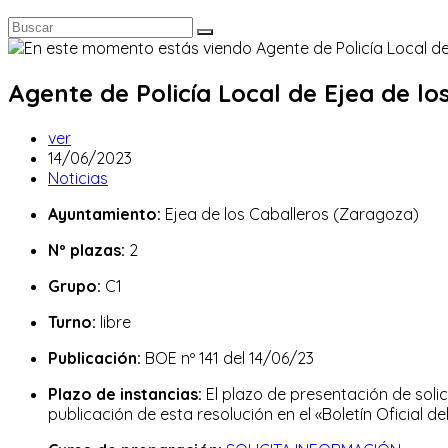
Agente de Policía Local de Ejea de lo
Autor
ver
de
Publicación
14/06/2023
la
de
Categoría
Noticias
entrada:
la
de
Ayuntamiento:
Ejea de los Caballeros (Zaragoza)
entrada:
la
entrada:
Nº plazas:
2
Grupo:
C1
Turno:
libre
Publicación:
BOE nº 141 del 14/06/23
Plazo de instancias:
El plazo de presentación de solic
publicación de esta resolución en el «Boletín Oficial de