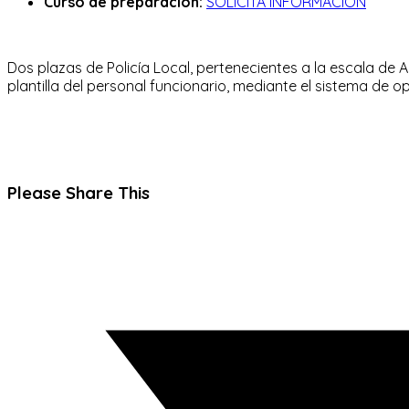
Curso de preparación:
SOLICITA INFORMACIÓN
Dos plazas de Policía Local, pertenecientes a la escala de A
plantilla del personal funcionario, mediante el sistema de opo
Compartir
Please Share This
este
Se
contenido
abre
en
una
nueva
ventana