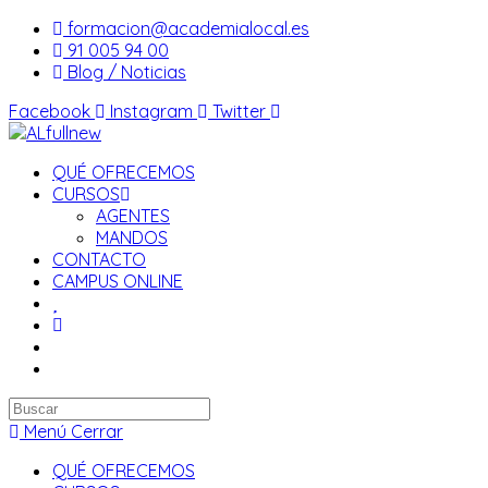
Saltar
formacion@academialocal.es
al
91 005 94 00
contenido
Blog / Noticias
Facebook
Instagram
Twitter
QUÉ OFRECEMOS
CURSOS
AGENTES
MANDOS
CONTACTO
CAMPUS ONLINE
Buscar
en
Menú
Cerrar
esta
QUÉ OFRECEMOS
web