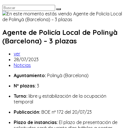
Agente de Policía Local de Polinyà
(Barcelona) – 3 plazas
Autor
ver
de
Publicación
28/07/2023
la
de
Categoría
Noticias
entrada:
la
de
Ayuntamiento:
Polinyà (Barcelona)
entrada:
la
entrada:
Nº plazas:
3
Turno:
libre y estabilización de la ocupación
temporal
Publicación:
BOE nº 172 del 20/07/23
Plazo de instancias:
El plazo de presentación de
solicitudes será de veinte días hábiles a contar