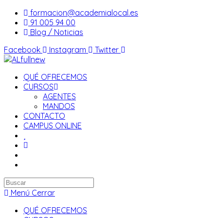
Saltar
formacion@academialocal.es
al
91 005 94 00
contenido
Blog / Noticias
Facebook
Instagram
Twitter
QUÉ OFRECEMOS
CURSOS
AGENTES
MANDOS
CONTACTO
CAMPUS ONLINE
Buscar
en
Menú
Cerrar
esta
QUÉ OFRECEMOS
web