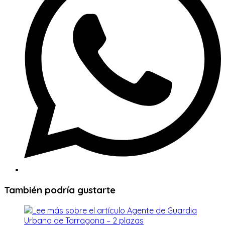
ventana
También podría gustarte