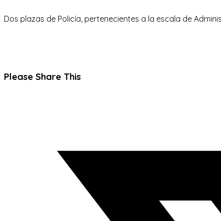
Dos plazas de Policía, pertenecientes a la escala de Adminis
Compartir
Please Share This
este
Se
contenido
abre
en
una
nueva
ventana