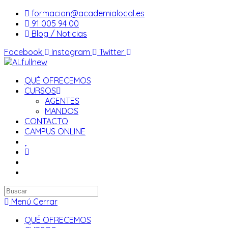
Saltar
formacion@academialocal.es
al
91 005 94 00
contenido
Blog / Noticias
Facebook
Instagram
Twitter
QUÉ OFRECEMOS
CURSOS
AGENTES
MANDOS
CONTACTO
CAMPUS ONLINE
Buscar
en
Menú
Cerrar
esta
QUÉ OFRECEMOS
web