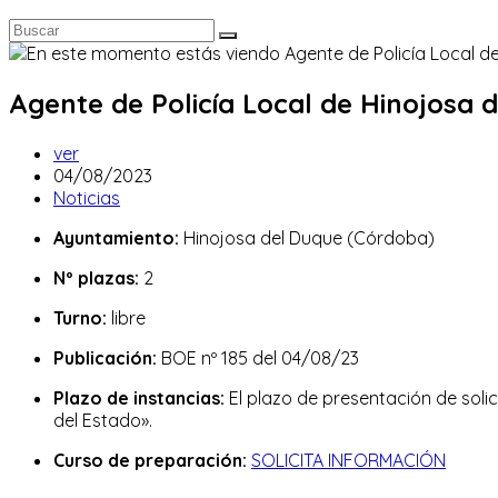
Agente de Policía Local de Hinojosa 
Autor
ver
de
Publicación
04/08/2023
la
de
Categoría
Noticias
entrada:
la
de
Ayuntamiento:
Hinojosa del Duque (Córdoba)
entrada:
la
entrada:
Nº plazas:
2
Turno:
libre
Publicación:
BOE nº 185 del 04/08/23
Plazo de instancias:
El plazo de presentación de solici
del Estado».
Curso de preparación:
SOLICITA INFORMACIÓN