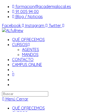
Saltar
formacion@academialocal.es
al
91 005 94 00
contenido
Blog / Noticias
Facebook
Instagram
Twitter
QUÉ OFRECEMOS
CURSOS
AGENTES
MANDOS
CONTACTO
CAMPUS ONLINE
Buscar
en
Menú
Cerrar
esta
QUÉ OFRECEMOS
web