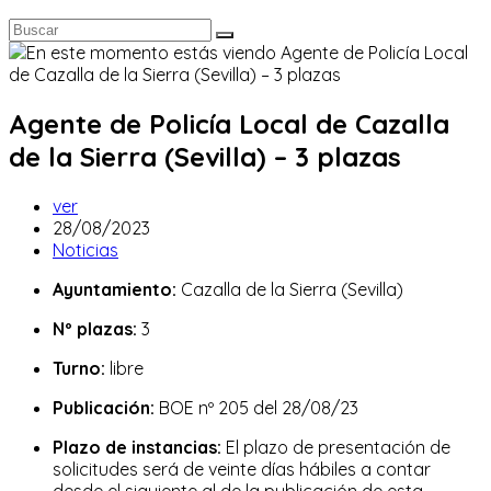
Agente de Policía Local de Cazalla
de la Sierra (Sevilla) – 3 plazas
Autor
ver
de
Publicación
28/08/2023
la
de
Categoría
Noticias
entrada:
la
de
Ayuntamiento:
Cazalla de la Sierra (Sevilla)
entrada:
la
entrada:
Nº plazas:
3
Turno:
libre
Publicación:
BOE nº 205 del 28/08/23
Plazo de instancias:
El plazo de presentación de
solicitudes será de veinte días hábiles a contar
desde el siguiente al de la publicación de esta