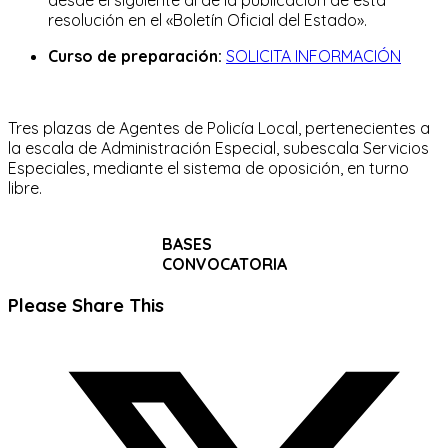
resolución en el «Boletín Oficial del Estado».
Curso de preparación:
SOLICITA INFORMACIÓN
Tres plazas de Agentes de Policía Local, pertenecientes a
la escala de Administración Especial, subescala Servicios
Especiales, mediante el sistema de oposición, en turno
libre.
BASES
CONVOCATORIA
Compartir
Please Share This
este
Se
contenido
abre
en
una
nueva
ventana