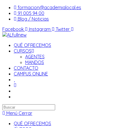
Saltar
formacion@academialocal.es
al
91 005 94 00
contenido
Blog / Noticias
Facebook
Instagram
Twitter
QUÉ OFRECEMOS
CURSOS
AGENTES
MANDOS
CONTACTO
CAMPUS ONLINE
Buscar
en
Menú
Cerrar
esta
QUÉ OFRECEMOS
web