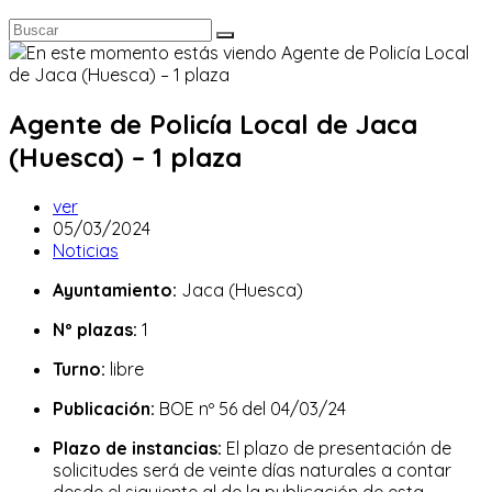
Agente de Policía Local de Jaca
(Huesca) – 1 plaza
Autor
ver
de
Publicación
05/03/2024
la
de
Categoría
Noticias
entrada:
la
de
Ayuntamiento:
Jaca (Huesca)
entrada:
la
entrada:
Nº plazas:
1
Turno:
libre
Publicación:
BOE nº 56 del 04/03/24
Plazo de instancias:
El plazo de presentación de
solicitudes será de veinte días naturales a contar
desde el siguiente al de la publicación de esta