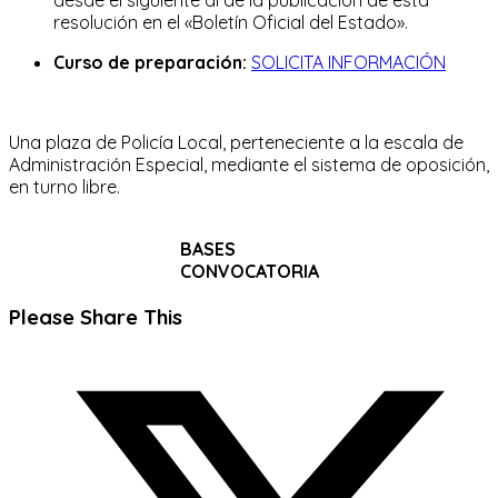
resolución en el «Boletín Oficial del Estado».
Curso de preparación:
SOLICITA INFORMACIÓN
Una plaza de Policía Local, perteneciente a la escala de
Administración Especial, mediante el sistema de oposición,
en turno libre.
BASES
CONVOCATORIA
Compartir
Please Share This
este
Se
contenido
abre
en
una
nueva
ventana