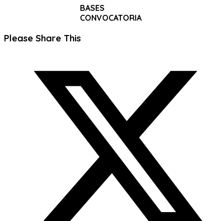
BASES
CONVOCATORIA
Compartir
Please Share This
este
Se
contenido
abre
en
una
nueva
ventana