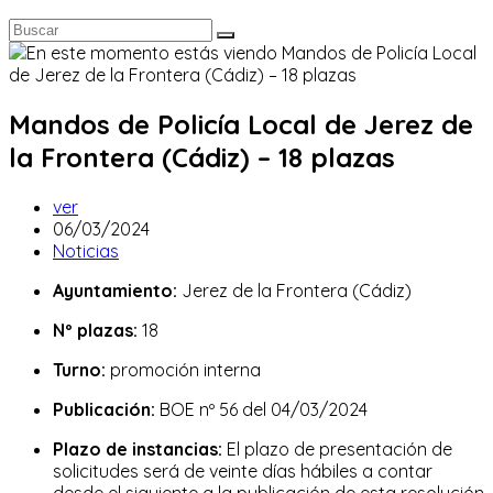
Mandos de Policía Local de Jerez de
la Frontera (Cádiz) – 18 plazas
Autor
ver
de
Publicación
06/03/2024
la
de
Categoría
Noticias
entrada:
la
de
Ayuntamiento:
Jerez de la Frontera (Cádiz)
entrada:
la
entrada:
Nº plazas:
18
Turno:
promoción interna
Publicación:
BOE nº 56 del 04/03/2024
Plazo de instancias:
El plazo de presentación de
solicitudes será de veinte días hábiles a contar
desde el siguiente a la publicación de esta resolución