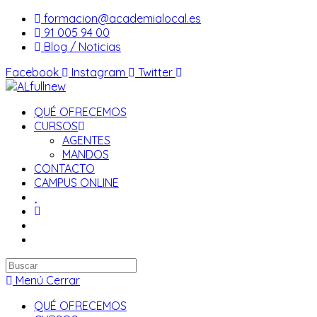
Saltar
formacion@academialocal.es
al
91 005 94 00
contenido
Blog / Noticias
Facebook
Instagram
Twitter
QUÉ OFRECEMOS
CURSOS
AGENTES
MANDOS
CONTACTO
CAMPUS ONLINE
Buscar
en
Menú
Cerrar
esta
QUÉ OFRECEMOS
web