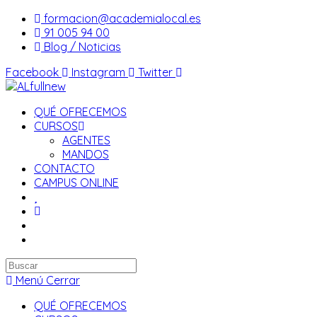
Saltar
formacion@academialocal.es
al
91 005 94 00
contenido
Blog / Noticias
Facebook
Instagram
Twitter
QUÉ OFRECEMOS
CURSOS
AGENTES
MANDOS
CONTACTO
CAMPUS ONLINE
Buscar
en
Menú
Cerrar
esta
QUÉ OFRECEMOS
web