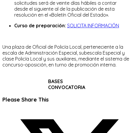
solicitudes será de veinte días hábiles a contar
desde el siguiente al de la publicación de esta
resolución en el «Boletín Oficial del Estado».
Curso de preparación:
SOLICITA INFORMACIÓN
Una plaza de Oficial de Policía Local, perteneciente a la
escala de Administración Especial, subescala Especial y
clase Policía Local y sus auxiliares, mediante el sistema de
concurso-oposición, en turno de promoción interna.
BASES
CONVOCATORIA
Compartir
Please Share This
este
Se
contenido
abre
en
una