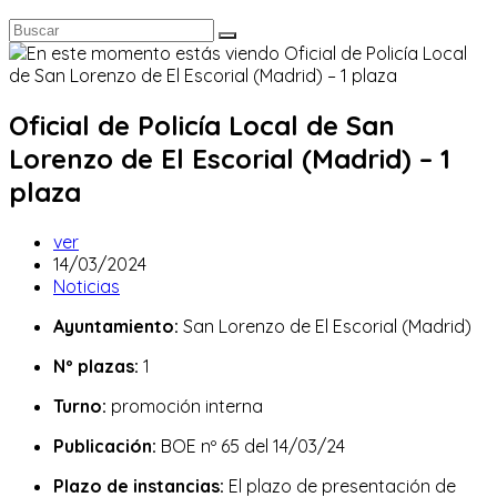
Oficial de Policía Local de San
Lorenzo de El Escorial (Madrid) – 1
plaza
Autor
ver
de
Publicación
14/03/2024
la
de
Categoría
Noticias
entrada:
la
de
Ayuntamiento:
San Lorenzo de El Escorial (Madrid)
entrada:
la
entrada:
Nº plazas:
1
Turno:
promoción interna
Publicación:
BOE nº 65 del 14/03/24
Plazo de instancias:
El plazo de presentación de