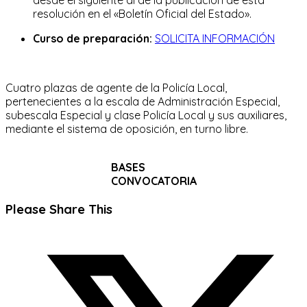
resolución en el «Boletín Oficial del Estado».
Curso de preparación:
SOLICITA INFORMACIÓN
Cuatro plazas de agente de la Policía Local,
pertenecientes a la escala de Administración Especial,
subescala Especial y clase Policía Local y sus auxiliares,
mediante el sistema de oposición, en turno libre.
BASES
CONVOCATORIA
Compartir
Please Share This
este
Se
contenido
abre
en
una
nueva
ventana