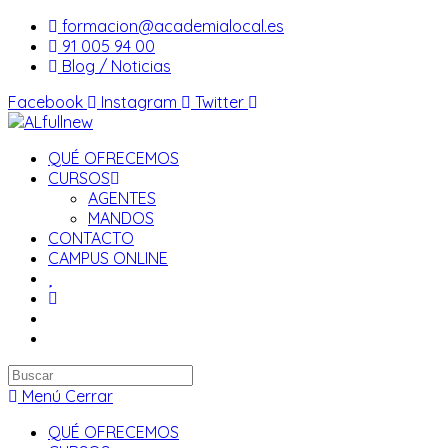
Saltar
formacion@academialocal.es
al
91 005 94 00
contenido
Blog / Noticias
Facebook
Instagram
Twitter
QUÉ OFRECEMOS
CURSOS
AGENTES
MANDOS
CONTACTO
CAMPUS ONLINE
Buscar
en
Menú
Cerrar
esta
QUÉ OFRECEMOS
web