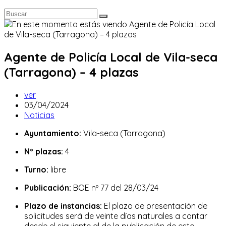
Agente de Policía Local de Vila-seca
(Tarragona) – 4 plazas
Autor
ver
de
Publicación
03/04/2024
la
de
Categoría
Noticias
entrada:
la
de
Ayuntamiento:
Vila-seca (Tarragona)
entrada:
la
entrada:
Nº plazas:
4
Turno:
libre
Publicación:
BOE nº 77 del 28/03/24
Plazo de instancias:
El plazo de presentación de
solicitudes será de veinte días naturales a contar
desde el siguiente al de la publicación de esta